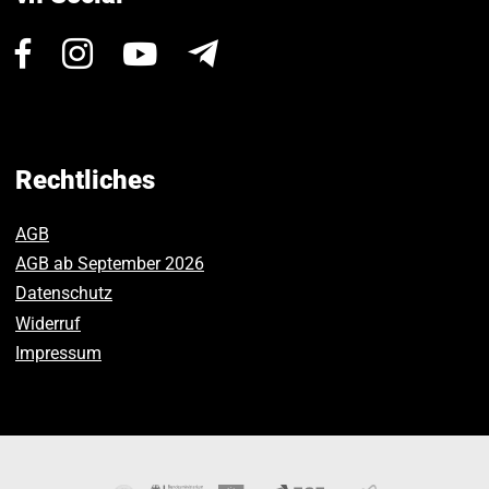
Besuchen
Besuchen
Besuchen
Newsletter
Sie
Sie
Sie
uns
uns
uns
auf
auf
auf
Facebook.
Instagram.
Youtube.
Rechtliches
AGB
AGB ab September 2026
Datenschutz
Widerruf
Impressum