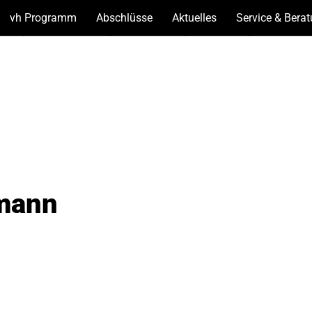
vh Programm
(Unterseiten
Abschlüsse
(Unterseiten
Aktuelles
(Unterseiten
Service & Bera
anzeigen)
anzeigen)
anzeigen)
mann