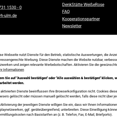
DenkStätte WeißeRose
731 1530 ‑ 0
FAQ
vh-ulm
.
de
Kooperationspartner
Newsletter