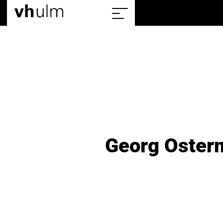
Home
Sitemap
einblenden/ausblenden
Georg Oster