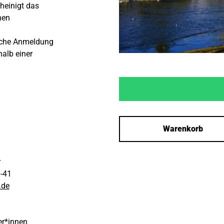
heinigt das
hen
liche Anmeldung
halb einer
Warenkorb
r
0-41
.de
er*innen