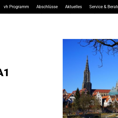
vh Programm
(Unterseiten
Abschlüsse
(Unterseiten
Aktuelles
(Unterseiten
Service & Bera
anzeigen)
anzeigen)
anzeigen)
A1