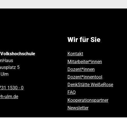
Wir für Sie
 Volkshochschule
Kontakt
inHaus
Mitarbeiter*innen
usplatz 5
Dozent*innen
Ulm
Dozent*innentool
DenkStätte WeißeRose
731 1530 ‑ 0
FAQ
vh-ulm
.
de
Kooperationspartner
Newsletter