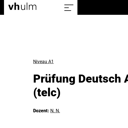
Home
Sitemap
einblenden/ausblenden
Niveau A1
Prüfung Deutsch 
(telc)
Dozent:
N. N.