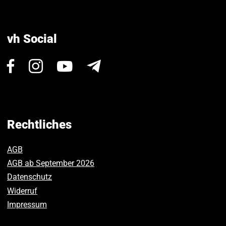
vh Social
Besuchen
Besuchen
Besuchen
Newsletter
Sie
Sie
Sie
uns
uns
uns
auf
auf
auf
Facebook.
Instagram.
Youtube.
Rechtliches
AGB
AGB ab September 2026
Datenschutz
Widerruf
Impressum