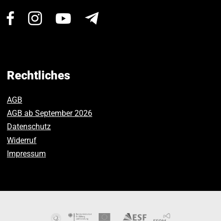
Besuchen
Besuchen
Besuchen
Newsletter
Sie
Sie
Sie
uns
uns
uns
auf
auf
auf
Facebook.
Instagram.
Youtube.
Rechtliches
AGB
AGB ab September 2026
Datenschutz
Widerruf
Impressum