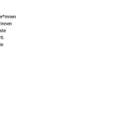
er*innen
*innen
ste
tl.
te