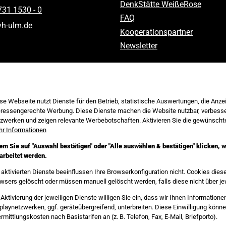
DenkStätte WeißeRose
731 1530 ‑ 0
FAQ
vh-ulm
.
de
Kooperationspartner
Newsletter