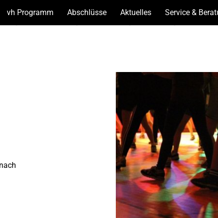
vh Programm
(Unterseiten
Abschlüsse
(Unterseiten
Aktuelles
(Unterseiten
Service & Bera
anzeigen)
anzeigen)
anzeigen)
(nach