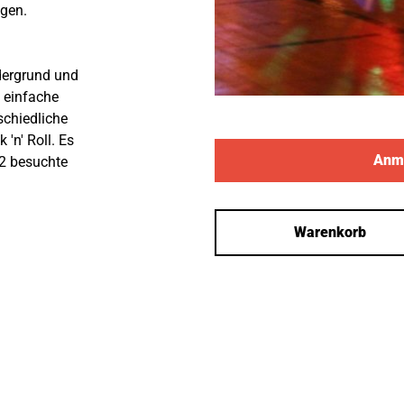
ngen.
dergrund und
n einfache
schiedliche
'n' Roll. Es
Anme
 2 besuchte
Warenkorb