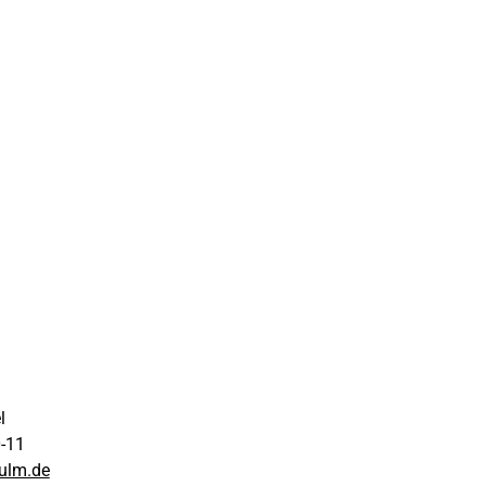
el
0-11
ulm.de