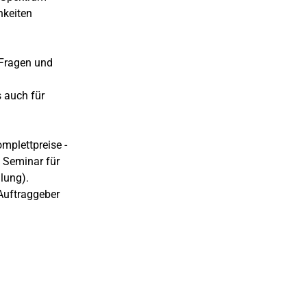
hkeiten
 Fragen und
s auch für
mplettpreise -
 Seminar für
lung).
Auftraggeber