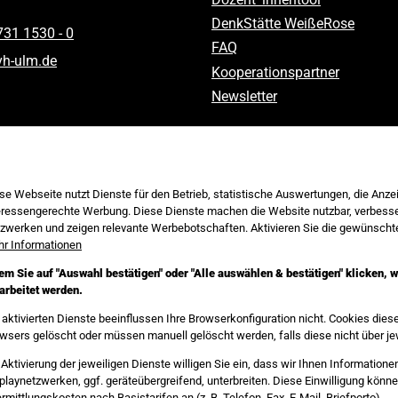
DenkStätte WeißeRose
731 1530 ‑ 0
FAQ
vh-ulm
.
de
Kooperationspartner
Newsletter