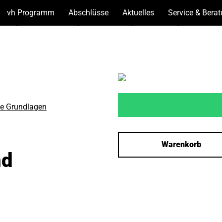
vh Programm
(Unterseiten
Abschlüsse
(Unterseiten
Aktuelles
(Unterseiten
Service & Bera
anzeigen)
anzeigen)
anzeigen)
e Grundlagen
Warenkorb
nd