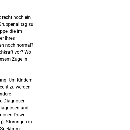
t recht hoch ein
Gruppenalltag zu
ppe, die im
er Ihres
ten noch normal?
chkraft vor? Wo
diesem Zuge in
ang. Um Kindern
recht zu werden
ondere
he Diagnosen
Diagnosen und
agnosen Down-
), Störungen in
-Spektrum-