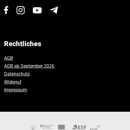
Besuchen
Besuchen
Besuchen
Newsletter
Sie
Sie
Sie
uns
uns
uns
auf
auf
auf
Facebook.
Instagram.
Youtube.
Rechtliches
AGB
AGB ab September 2026
Datenschutz
Widerruf
Impressum