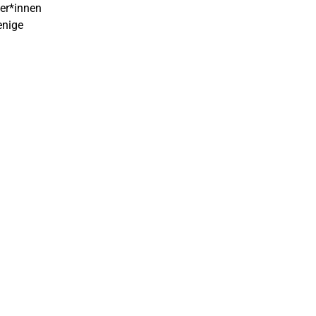
mer*innen
enige