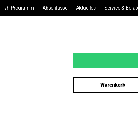
vh Programm
(Unterseiten
Abschlüsse
(Unterseiten
Aktuelles
(Unterseiten
Service & Bera
anzeigen)
anzeigen)
anzeigen)
Warenkorb