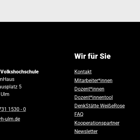
Wir für Sie
 Volkshochschule
Kontakt
inHaus
Mitarbeiter*innen
usplatz 5
Dozent*innen
Ulm
Dozent*innentool
DenkStätte WeißeRose
731 1530 ‑ 0
FAQ
vh-ulm
.
de
Kooperationspartner
Newsletter