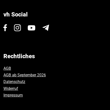
vh Social
Besuchen
Besuchen
Besuchen
Newsletter
Sie
Sie
Sie
uns
uns
uns
auf
auf
auf
Facebook.
Instagram.
Youtube.
Rechtliches
AGB
AGB ab September 2026
Datenschutz
Widerruf
Impressum