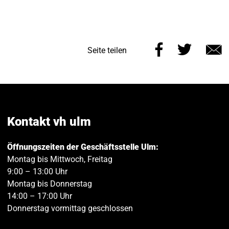
Diese
Diese
Seite teilen
Seite
Seite
E
auf
auf
M
Facebook
Twitt
teilen
teilen
Kontakt vh ulm
Öffnungszeiten der Geschäftsstelle Ulm:
Montag bis Mittwoch, Freitag
9:00 – 13:00 Uhr
Montag bis Donnerstag
14:00 – 17:00 Uhr
Donnerstag vormittag geschlossen