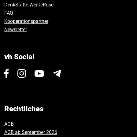
DenkStätte WeißeRose
FAQ
Kooperationspartner
Newsletter
vh Social
Besuchen
Besuchen
Besuchen
Newsletter
Sie
Sie
Sie
uns
uns
uns
auf
auf
auf
Facebook.
Instagram.
Youtube.
Rechtliches
AGB
AGB ab September 2026