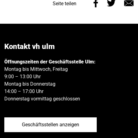
Diese
Diese
Seite teilen
Seite
Seite
E
auf
auf
M
Facebook
Twitt
teilen
teilen
Kontakt vh ulm
Öffnungszeiten der Geschäftsstelle Ulm:
Montag bis Mittwoch, Freitag
9:00 – 13:00 Uhr
Montag bis Donnerstag
14:00 – 17:00 Uhr
Donnerstag vormittag geschlossen
Geschäftsstellen anzeigen