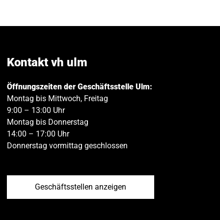
Seite
Seite
E
auf
auf
M
Facebook
Twitt
teilen
teilen
Kontakt vh ulm
Öffnungszeiten der Geschäftsstelle Ulm:
Montag bis Mittwoch, Freitag
9:00 – 13:00 Uhr
Montag bis Donnerstag
14:00 – 17:00 Uhr
Donnerstag vormittag geschlossen
Geschäftsstellen anzeigen