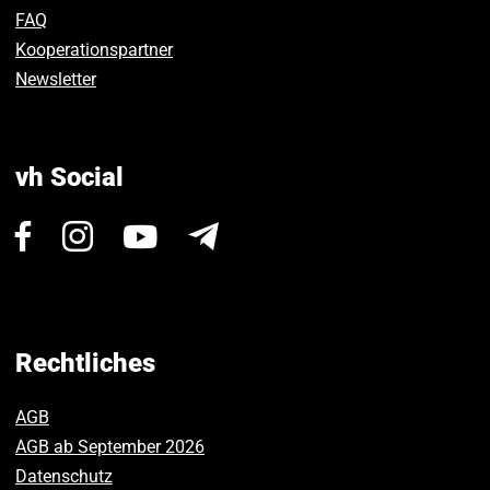
FAQ
Kooperationspartner
Newsletter
vh Social
Besuchen
Besuchen
Besuchen
Newsletter
Sie
Sie
Sie
uns
uns
uns
auf
auf
auf
Facebook.
Instagram.
Youtube.
Rechtliches
AGB
AGB ab September 2026
Datenschutz