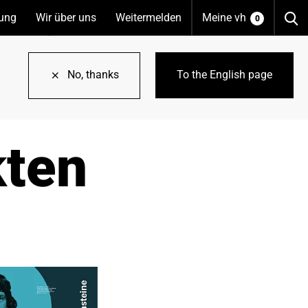
S
tung
(Unterseiten
Wir über uns
(Unterseiten
Weitermelden
Meine vh
0
anzeigen)
anzeigen)
No, thanks
To the English page
kten