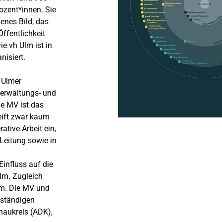
Dozent*innen. Sie
jenes Bild, das
̈ffentlichkeit
ie vh Ulm ist in
nisiert.
 Ulmer
Verwaltungs- und
e MV ist das
eift zwar kaum
ative Arbeit ein,
Leitung sowie in
influss auf die
lm. Zugleich
Ulm. Die MV und
 ständigen
naukreis (ADK),