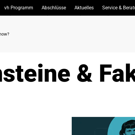
vh Programm
(Unterseiten
Abschlüsse
(Unterseiten
Aktuelles
(Unterseiten
Service & Bera
anzeigen)
anzeigen)
anzeigen)
 now?
steine & Fa