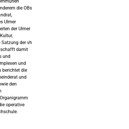
skommunen
anderem die OBs
ndrat,
es Ulmer
eiten der Ulmer
ultur,
e Satzung der vh
 schafft damit
es und
komplexen und
 berichtet die
meinderat und
sowie den
n
s Organigramm
die operative
chschule.