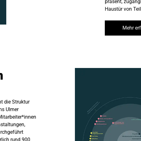
präsent, zugän
Haustür von Te
Mehr er
m
 die Struktur
ins Ulmer
itarbeiter*innen
nstaltungen,
chgeführt
hrlich rund 900