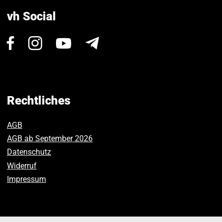
vh Social
Besuchen
Besuchen
Besuchen
Newsletter
Sie
Sie
Sie
uns
uns
uns
auf
auf
auf
Facebook.
Instagram.
Youtube.
Rechtliches
AGB
AGB ab September 2026
Datenschutz
Widerruf
Impressum