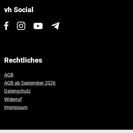
vh Social
Besuchen
Besuchen
Besuchen
Newsletter
Sie
Sie
Sie
uns
uns
uns
auf
auf
auf
Facebook.
Instagram.
Youtube.
Rechtliches
AGB
AGB ab September 2026
Datenschutz
Widerruf
Impressum