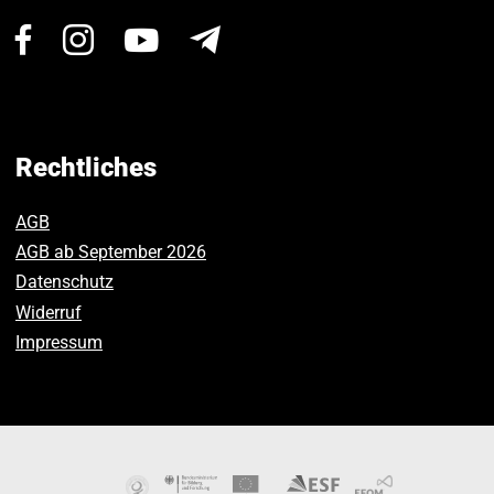
Besuchen
Besuchen
Besuchen
Newsletter
Sie
Sie
Sie
uns
uns
uns
auf
auf
auf
Facebook.
Instagram.
Youtube.
Rechtliches
AGB
AGB ab September 2026
Datenschutz
Widerruf
Impressum