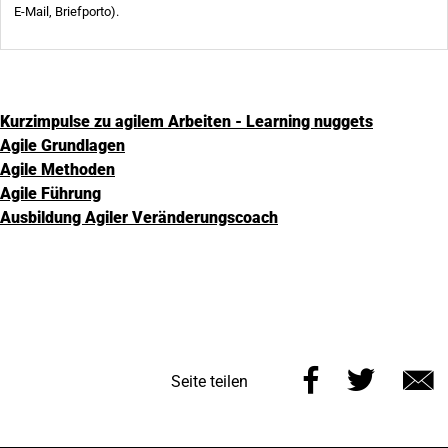
Kurzimpulse zu agilem Arbeiten - Learning nuggets
Agile Grundlagen
Agile Methoden
Agile Führung
Ausbildung Agiler Veränderungscoach
Diese
Diese
Seite teilen
Seite
Seite
E
auf
auf
M