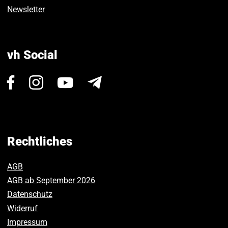
Newsletter
vh Social
Besuchen
Besuchen
Besuchen
Newsletter
Sie
Sie
Sie
uns
uns
uns
auf
auf
auf
Facebook.
Instagram.
Youtube.
Rechtliches
AGB
AGB ab September 2026
Datenschutz
Widerruf
Impressum