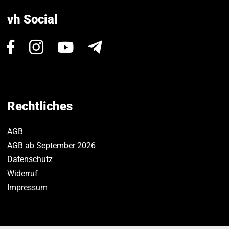
vh Social
Besuchen
Besuchen
Besuchen
Newsletter
Sie
Sie
Sie
uns
uns
uns
auf
auf
auf
Facebook.
Instagram.
Youtube.
Rechtliches
AGB
AGB ab September 2026
Datenschutz
Widerruf
Impressum