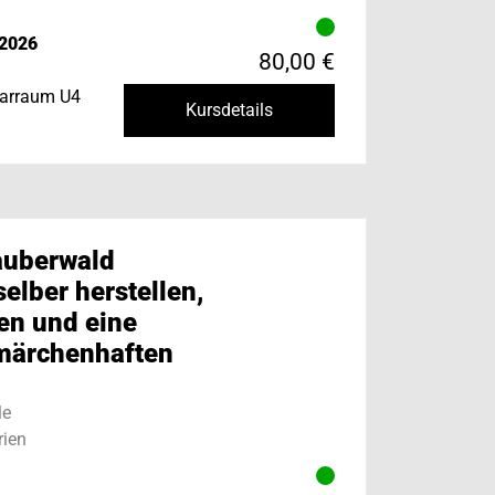
.2026
80,00 €
narraum U4
Kursdetails
auberwald
elber herstellen,
en und eine
 märchenhaften
le
ien