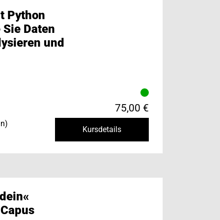
t Python
e Sie Daten
lysieren und
75,00 €
in)
Kursdetails
dein«
 Capus