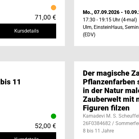
Mo., 07.09.2026 - 10.09
71,00 €
17:30 - 19:15 Uhr (4-mal)
Ulm, EinsteinHaus, Semi
Kursdetails
(EDV)
Der magische Z
 bis 11
Pflanzenfarben s
in der Natur mal
Zauberwelt mit
Figuren filzen
Kamadevi M. S. Scheuffe
26F0384682 / Sommerfer
52,00 €
8 bis 11 Jahre