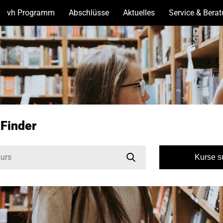
vh Programm
(Unterseiten
Abschlüsse
(Unterseiten
Aktuelles
(Unterseiten
Service & Bera
anzeigen)
anzeigen)
anzeigen)
-Finder
Kurse 