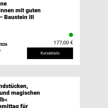
ine
innen mit guten
 Baustein III
177,00 €
2026
)
Kursdetails
ndstücken,
 und magischen
lb«
mittag für