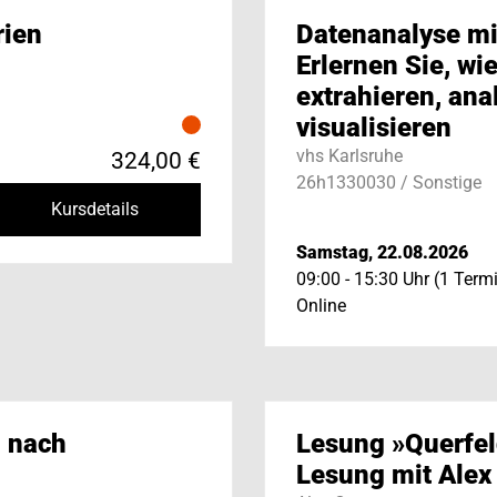
rien
Datenanalyse mi
Erlernen Sie, wi
extrahieren, ana
visualisieren
vhs Karlsruhe
324,00 €
26h1330030 / Sonstige
Kursdetails
Samstag, 22.08.2026
09:00 - 15:30 Uhr (1 Term
Online
 nach
Lesung »Querfel
Lesung mit Alex