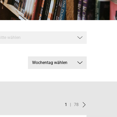
1
|
78