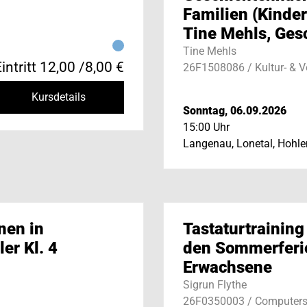
Familien (Kinder
Tine Mehls, Ges
Tine Mehls
intritt 12,00 /8,00 €
26F1508086 / Kultur- & 
Kursdetails
Sonntag, 06.09.2026
15:00 Uhr
Langenau, Lonetal, Hohle
nen in
Tastaturtraining
er Kl. 4
den Sommerferie
Erwachsene
Sigrun Flythe
26F0350003 / Computers