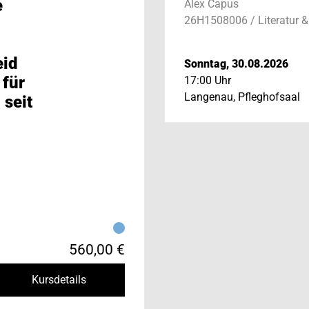
e
Alex Capus
26H1508006 / Literatur &
eid
Sonntag, 30.08.2026
 für
17:00 Uhr
Langenau, Pfleghofsaal
 seit
560,00 €
Kursdetails