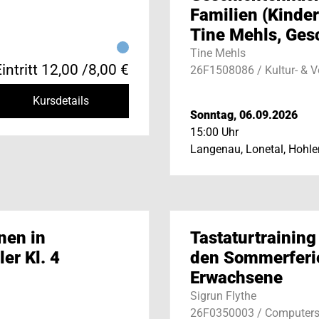
Familien (Kinder
Tine Mehls, Ges
Tine Mehls
intritt 12,00 /8,00 €
26F1508086 / Kultur- & 
Kursdetails
Sonntag, 06.09.2026
15:00 Uhr
Langenau, Lonetal, Hohle
nen in
Tastaturtraining
er Kl. 4
den Sommerferie
Erwachsene
Sigrun Flythe
26F0350003 / Computers