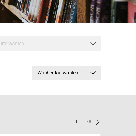
1
|
78