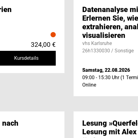
rien
Datenanalyse mi
Erlernen Sie, wi
extrahieren, ana
visualisieren
vhs Karlsruhe
324,00 €
26h1330030 / Sonstige
Kursdetails
Samstag, 22.08.2026
09:00 - 15:30 Uhr (1 Term
Online
 nach
Lesung »Querfel
Lesung mit Alex