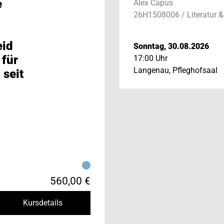
e
Alex Capus
26H1508006 / Literatur &
eid
Sonntag, 30.08.2026
 für
17:00 Uhr
Langenau, Pfleghofsaal
 seit
560,00 €
Kursdetails