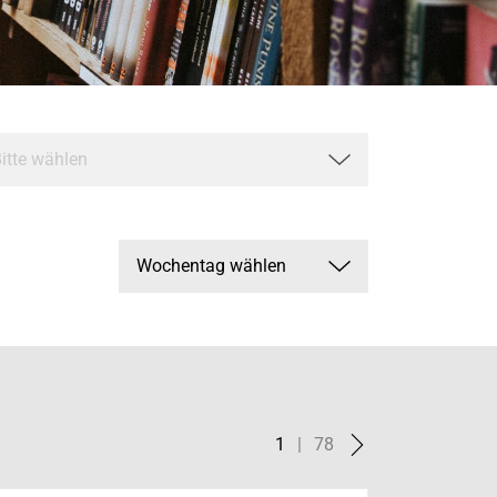
1
|
78