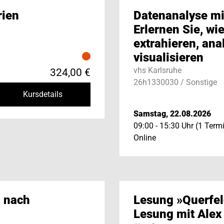
rien
Datenanalyse mi
Erlernen Sie, wi
extrahieren, ana
visualisieren
vhs Karlsruhe
324,00 €
26h1330030 / Sonstige
Kursdetails
Samstag, 22.08.2026
09:00 - 15:30 Uhr (1 Term
Online
 nach
Lesung »Querfel
Lesung mit Alex