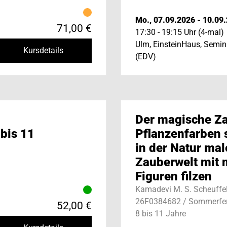
Mo., 07.09.2026 - 10.09
71,00 €
17:30 - 19:15 Uhr (4-mal)
Ulm, EinsteinHaus, Semi
Kursdetails
(EDV)
Der magische Z
 bis 11
Pflanzenfarben s
in der Natur mal
Zauberwelt mit
Figuren filzen
Kamadevi M. S. Scheuffe
26F0384682 / Sommerfer
52,00 €
8 bis 11 Jahre