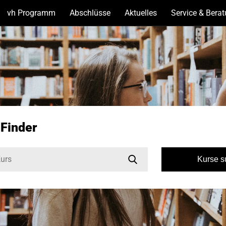
vh Programm
(Unterseiten
Abschlüsse
(Unterseiten
Aktuelles
(Unterseiten
Service & Bera
anzeigen)
anzeigen)
anzeigen)
-Finder
Kurse 