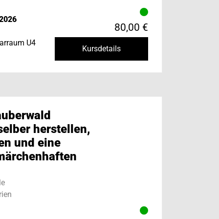
.2026
80,00 €
narraum U4
Kursdetails
auberwald
elber herstellen,
en und eine
 märchenhaften
le
ien