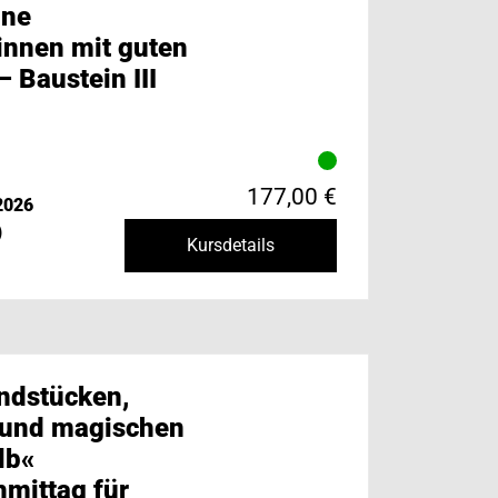
ine
innen mit guten
 Baustein III
177,00 €
2026
)
Kursdetails
ndstücken,
 und magischen
lb«
mittag für