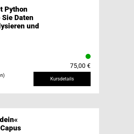
t Python
e Sie Daten
lysieren und
75,00 €
in)
Kursdetails
dein«
 Capus