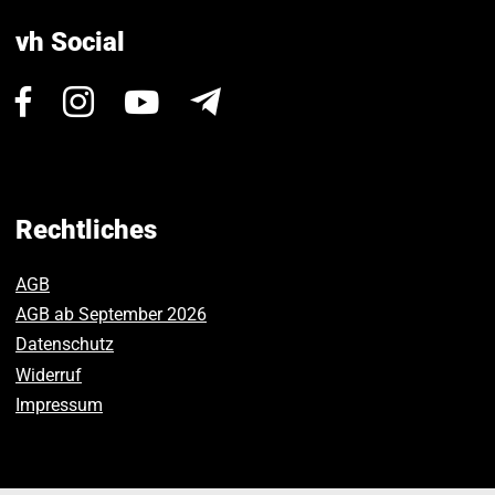
vh Social
Besuchen
Besuchen
Besuchen
Newsletter
Sie
Sie
Sie
uns
uns
uns
auf
auf
auf
Facebook.
Instagram.
Youtube.
Rechtliches
AGB
AGB ab September 2026
Datenschutz
Widerruf
Impressum