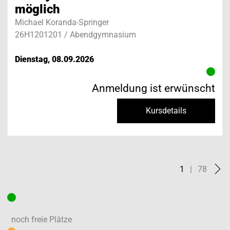
möglich
Michael Koranda-Springer
26H1201201 / Abendgymnasium
Dienstag, 08.09.2026
Anmeldung ist erwünscht
Kursdetails
1
|
78
noch freie Plätze