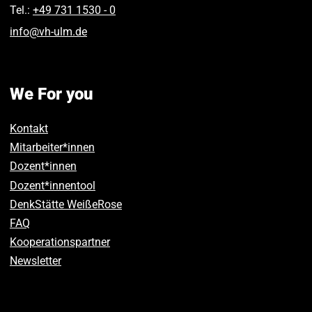
Tel.:
+49 731 1530 ‑ 0
info
@
vh-ulm
.
de
We For you
Kontakt
Mitarbeiter*innen
Dozent*innen
Dozent*innentool
DenkStätte WeißeRose
FAQ
Kooperationspartner
Newsletter