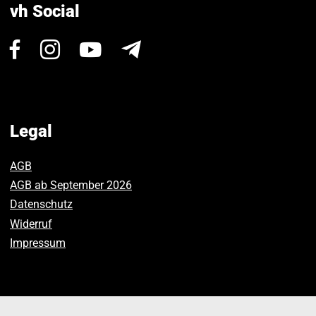
vh Social
Visit
Visit
Visit
Newsletter
us
us
us
on
on
on
Facebook.
Instagram.
Youtube.
Legal
AGB
AGB ab September 2026
Datenschutz
Widerruf
Impressum