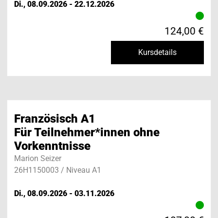
Di., 08.09.2026 - 22.12.2026
124,00 €
Kursdetails
Kontakt vh ulm
Öffnungszeiten der Geschäftsstelle Ulm:
Monday to Wednesday, Friday
Französisch A1
9:00 – 13:00
Monday to Thursday
Für Teilnehmer*innen ohne
14:00 – 17:00
Vorkenntnisse
Thursday vormittag geschlossen
Marion Seizer
26H1150003 / Niveau A1
Show departments
Di., 08.09.2026 - 03.11.2026