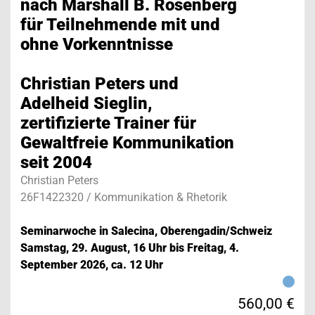
nach Marshall B. Rosenberg
für Teilnehmende mit und
1
4
ohne Vorkenntnisse
Christian Peters und
Adelheid Sieglin,
zertifizierte Trainer für
Gewaltfreie Kommunikation
vh impressions
seit 2004
Christian Peters
26F1422320 / Kommunikation & Rhetorik
Ulmer Volkshochschule: Place of participation and
Seminarwoche in Salecina, Oberengadin/Schweiz
diversity
Samstag, 29. August, 16 Uhr bis Freitag, 4.
September 2026, ca. 12 Uhr
560,00 €