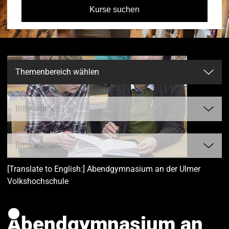
Kurse suchen
[Translate to English:] Abendgymnasium an der Ulmer
Volkshochschule
Zeitraum:
Vormittag
Abendgymnasium an