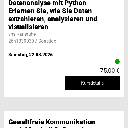
Datenanalyse mit Python
Teilnehmer und deren lebenslanges Lernen.
Erlernen Sie, wie Sie Daten
extrahieren, analysieren und
visualisieren
vhs Karlsruhe
kontiki Kulturwerkstatt
26h1330030 / Sonstige
Samstag, 22.08.2026
75,00 €
Kursdetails
Gewaltfreie Kommunikation