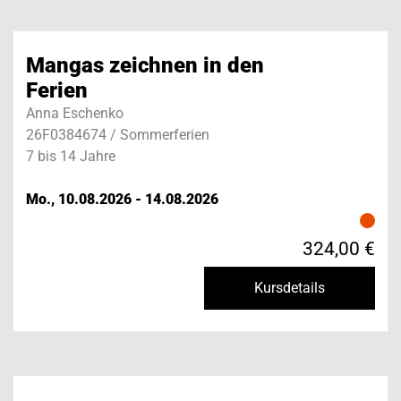
Mangas zeichnen in den
Ferien
1
3
Anna Eschenko
26F0384674 / Sommerferien
7 bis 14 Jahre
Mo., 10.08.2026 - 14.08.2026
vh in action
324,00 €
Kursdetails
[Translate to English:]
»Bildung für alle«
– wir unterstützen die unterschiedlichen
Bildungsinteressen unserer Teilnehmerinnen und