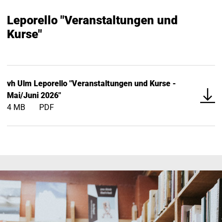
Leporello "Veranstaltungen und
Kurse"
Download
vh Ulm Leporello "Veranstaltungen und Kurse -
file::
Mai/Juni 2026"
4 MB
PDF
Kursbereiche