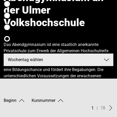
Mittag
der Ulmer
Nachmittag
Volkshochschule
Abend
alle
Das Abendgymnasium ist eine staatlich anerkannte
Privatschule zum Erwerb der Allgemeinen Hochschulreife
(Abitur). 1979 gegründet, eröffnet die Schule Menschen in
ganz unterschiedlichen Lebensphasen und Lebenswelten
eine Bildungschance und fördert ihre Begabungen. Die
unterschiedlichen Voraussetzungen der erwachsenen
Schüler werden im Lehrkonzept berücksichtigt, das ihre
besonderen Lebensumstände und deren Auswirkungen auf
den Schulbesuch beachtet.
Beginn
Kursnummer
1
|
78
Jetzt Abschluss nachholen