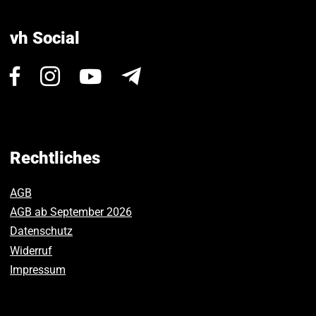
vh Social
Besuchen
Besuchen
Besuchen
Newsletter
Sie
Sie
Sie
uns
uns
uns
auf
auf
auf
Facebook.
Instagram.
Youtube.
Rechtliches
AGB
AGB ab September 2026
Datenschutz
Widerruf
Impressum