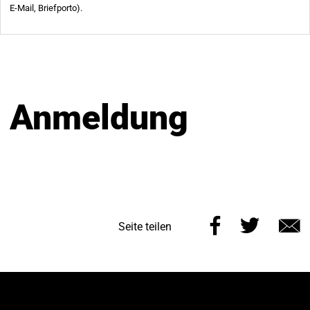
Anmeldung
Diese
Diese
Seite teilen
Seite
Seite
E
auf
auf
M
Facebook
Twitt